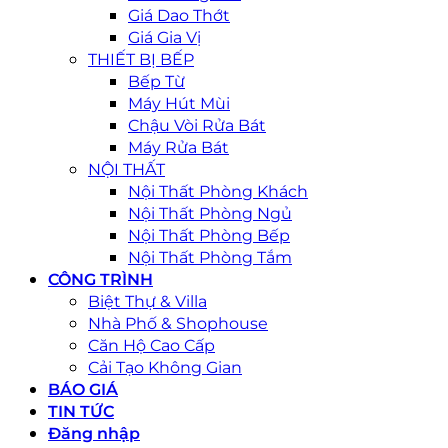
Giá Dao Thớt
Giá Gia Vị
THIẾT BỊ BẾP
Bếp Từ
Máy Hút Mùi
Chậu Vòi Rửa Bát
Máy Rửa Bát
NỘI THẤT
Nội Thất Phòng Khách
Nội Thất Phòng Ngủ
Nội Thất Phòng Bếp
Nội Thất Phòng Tắm
CÔNG TRÌNH
Biệt Thự & Villa
Nhà Phố & Shophouse
Căn Hộ Cao Cấp
Cải Tạo Không Gian
BÁO GIÁ
TIN TỨC
Đăng nhập