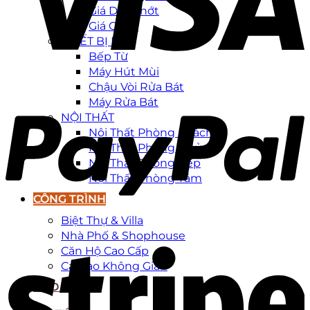
Giá Dao Thớt
Giá Gia Vị
THIẾT BỊ BẾP
Bếp Từ
Máy Hút Mùi
Chậu Vòi Rửa Bát
Máy Rửa Bát
NỘI THẤT
Nội Thất Phòng Khách
Nội Thất Phòng Ngủ
Nội Thất Phòng Bếp
Nội Thất Phòng Tắm
CÔNG TRÌNH
Biệt Thự & Villa
Nhà Phố & Shophouse
Căn Hộ Cao Cấp
Cải Tạo Không Gian
BÁO GIÁ