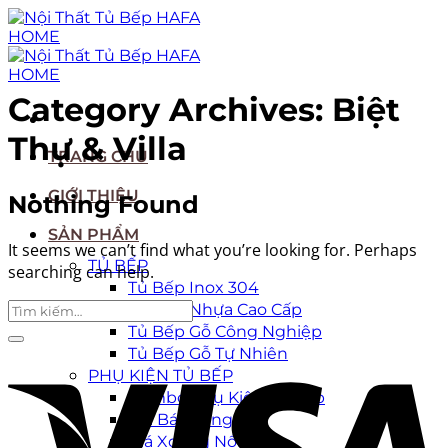
Skip
to
content
Category Archives:
Biệt
Thự & Villa
TRANG CHỦ
GIỚI THIỆU
Nothing Found
SẢN PHẨM
It seems we can’t find what you’re looking for. Perhaps
TỦ BẾP
searching can help.
Tủ Bếp Inox 304
Tủ Bếp Nhựa Cao Cấp
Tủ Bếp Gỗ Công Nghiệp
Tủ Bếp Gỗ Tự Nhiên
PHỤ KIỆN TỦ BẾP
Combo Phụ Kiện Tủ Bếp
Giá Bát Nâng Hạ
Giá Xoong Nồi