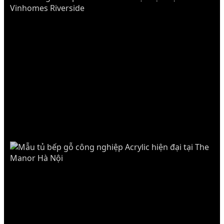
BIỆT THỰ
VINHOMES RIVERSIDE LONG BIÊN
Tủ bếp inox 304 cánh kính cường lực kết hợp
đảo bếp trung tâm. Phụ kiện Blum cao cấp nhập
khẩu Áo.