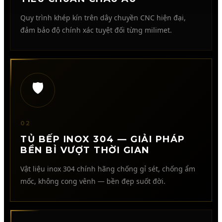
Quy trình khép kín trên dây chuyền CNC hiện đại,
đảm bảo độ chính xác tuyệt đối từng milimet.
🛡️
02
TỦ BẾP INOX 304 — GIẢI PHÁP
BỀN BỈ VƯỢT THỜI GIAN
Vật liệu inox 304 chính hãng chống gỉ sét, chống ẩm
mốc, không cong vênh — bền đẹp suốt đời.