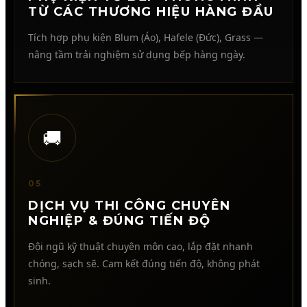
TỪ CÁC THƯƠNG HIỆU HÀNG ĐẦU
Tích hợp phụ kiện Blum (Áo), Hafele (Đức), Grass —
nâng tầm trải nghiệm sử dụng bếp hàng ngày.
🚚
05
DỊCH VỤ THI CÔNG CHUYÊN
NGHIỆP & ĐÚNG TIẾN ĐỘ
Đội ngũ kỹ thuật chuyên môn cao, lắp đặt nhanh
chóng, sạch sẽ. Cam kết đúng tiến độ, không phát
sinh.