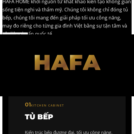
HAFA HOME khởi nguồn từ khát khao kiến tạo không gian
sống tiện nghi và thẩm mỹ. Chúng tôi không chỉ đóng tủ
bếp, chúng tôi mang đến giải pháp tối ưu công năng,
may đo riêng cho từng gia đình Việt bằng sự tận tâm và
vật liệu chuẩn quốc tế
Xem thêm
H
A
F
A
01
KITCHEN CABINET
TỦ BẾP
Kiến trúc bếp đương đại, tối ưu công năng.