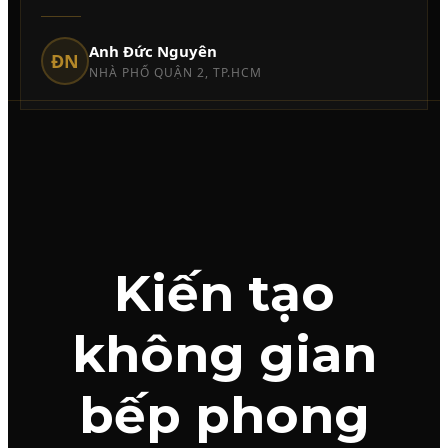
Anh Đức Nguyên
ĐN
NHÀ PHỐ QUẬN 2, TP.HCM
Kiến tạo
không gian
bếp phong