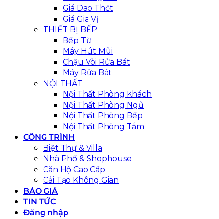
Giá Dao Thớt
Giá Gia Vị
THIẾT BỊ BẾP
Bếp Từ
Máy Hút Mùi
Chậu Vòi Rửa Bát
Máy Rửa Bát
NỘI THẤT
Nội Thất Phòng Khách
Nội Thất Phòng Ngủ
Nội Thất Phòng Bếp
Nội Thất Phòng Tắm
CÔNG TRÌNH
Biệt Thự & Villa
Nhà Phố & Shophouse
Căn Hộ Cao Cấp
Cải Tạo Không Gian
BÁO GIÁ
TIN TỨC
Đăng nhập