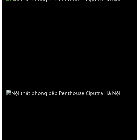
ECOPARK GRAND
Tủ bếp gỗ tự nhiên Óc Chó phối đá Marble, thiết
kế tân cổ điển.
PENTHOUSE
CIPUTRA HANOI