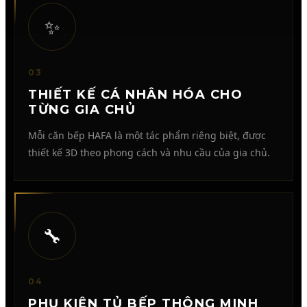
✨
03
THIẾT KẾ CÁ NHÂN HÓA CHO
TỪNG GIA CHỦ
Mỗi căn bếp HAFA là một tác phẩm riêng biệt, được
thiết kế 3D theo phong cách và nhu cầu của gia chủ.
🔧
04
PHỤ KIỆN TỦ BẾP THÔNG MINH