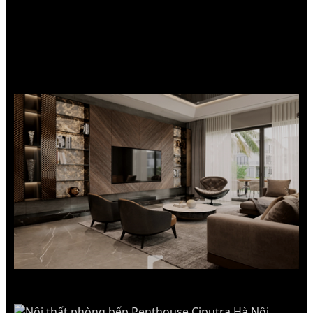
CHUNG CƯ CAO CẤP
THE MANOR HÀ NỘI
Tủ bếp gỗ công nghiệp phủ Acrylic bóng gương,
tông trắng - xám hiện đại.
BIỆT THỰ SONG LẬP