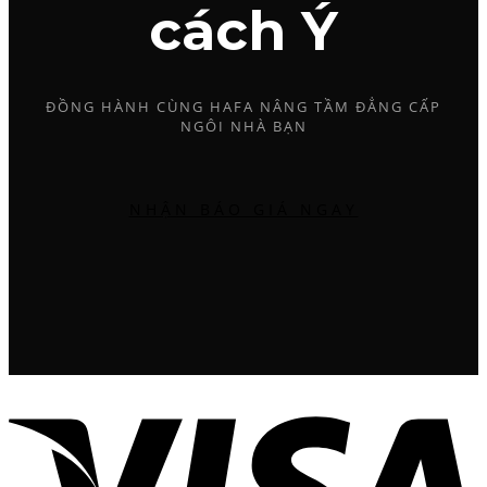
cách Ý
ĐỒNG HÀNH CÙNG HAFA NÂNG TẦM ĐẲNG CẤP
NGÔI NHÀ BẠN
NHẬN BÁO GIÁ NGAY