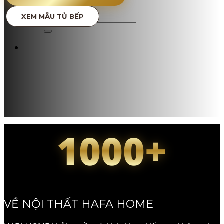
TIN TỨC
Tìm
XEM MẪU TỦ BẾP
kiếm:
1000+
KHÁCH HÀNG ĐÃ TIN TƯỞNG
VỀ NỘI THẤT HAFA HOME