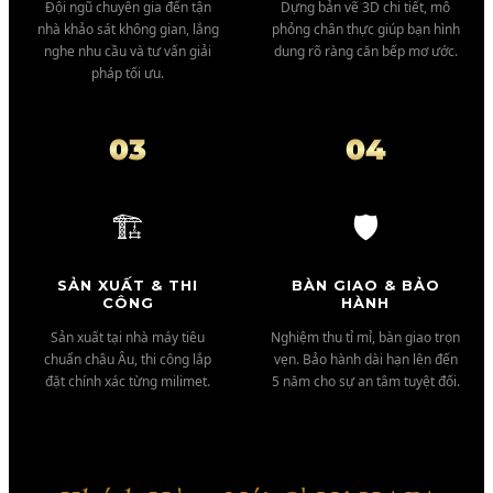
Đội ngũ chuyên gia đến tận
Dựng bản vẽ 3D chi tiết, mô
nhà khảo sát không gian, lắng
phỏng chân thực giúp bạn hình
nghe nhu cầu và tư vấn giải
dung rõ ràng căn bếp mơ ước.
pháp tối ưu.
03
04
🏗️
🛡️
SẢN XUẤT & THI
BÀN GIAO & BẢO
CÔNG
HÀNH
Sản xuất tại nhà máy tiêu
Nghiệm thu tỉ mỉ, bàn giao trọn
chuẩn châu Âu, thi công lắp
vẹn. Bảo hành dài hạn lên đến
đặt chính xác từng milimet.
5 năm cho sự an tâm tuyệt đối.